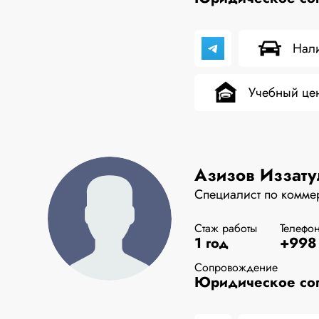
Нали
Учебный це
Азизов Иззат
Специалист по комме
Стаж работы
Телефо
1 год
+998 
Сопровождение
Юридическое соп