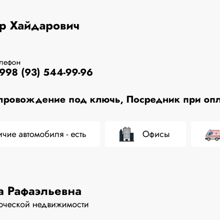
р Хайдарович
елефон
998 (93) 544-99-96
ровождение под ключь, Посредник при опла
чие автомобиля - есть
Офисы
а Рафаэльевна
рческой недвижимости