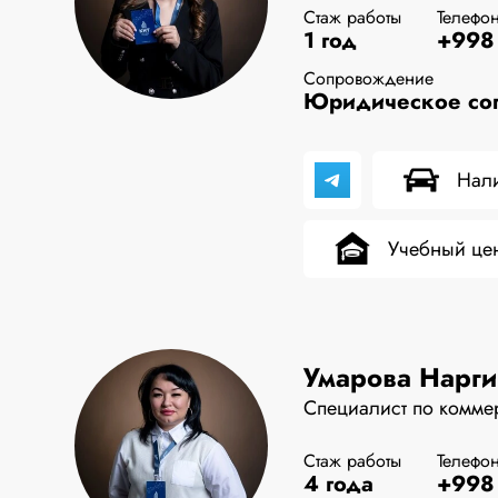
Стаж работы
Телефо
1 год
+998 
Сопровождение
Юридическое соп
Нали
Учебный це
Умарова Нарг
Специалист по комме
Стаж работы
Телефо
4 года
+998 