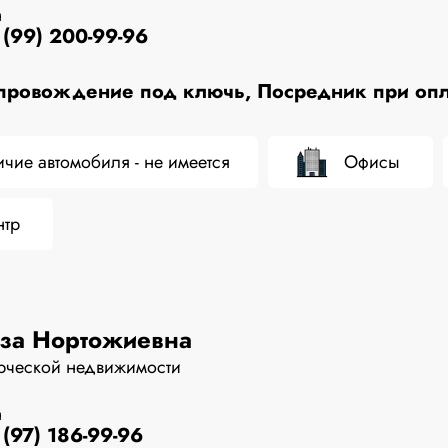
н
(99) 200-99-96
ровождение под ключь, Посредник при опла
чие автомобиля - не имеется
Офисы
нтр
иза Нортожиевна
рческой недвижимости
н
(97) 186-99-96