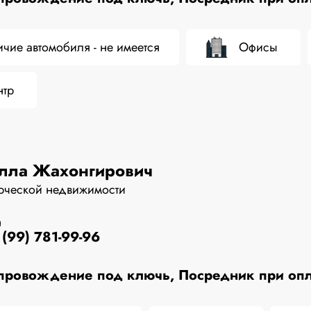
чие автомобиля - не имеется
Офисы
нтр
улла Жахонгирович
рческой недвижимости
н
(99) 781-99-96
ровождение под ключь, Посредник при опла