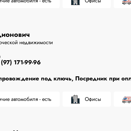
чие автомобиля - есть
Офисы
дионович
рческой недвижимости
н
(97) 171-99-96
ровождение под ключь, Посредник при опла
чие автомобиля - есть
Офисы