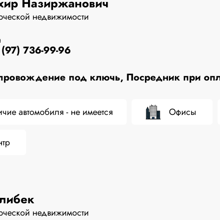
хир Назиржанович
рческой недвижимости
н
(97) 736-99-96
ровождение под ключь, Посредник при опла
чие автомобиля - не имеется
Офисы
нтр
Алибек
рческой недвижимости