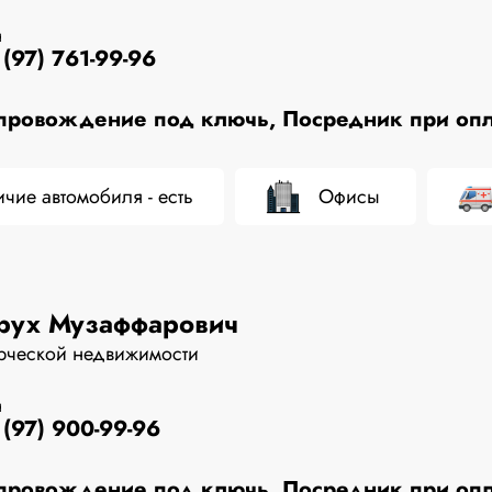
н
(97) 761-99-96
ровождение под ключь, Посредник при опла
чие автомобиля - есть
Офисы
рух Музаффарович
рческой недвижимости
н
(97) 900-99-96
ровождение под ключь, Посредник при опла