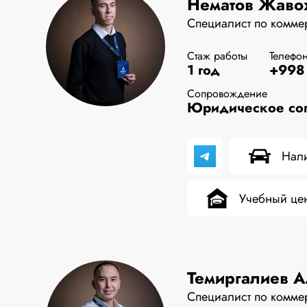
Нематов Жаво
Специалист по комме
Стаж работы
Телефо
1 год
+998 
Сопровождение
Юридическое соп
Нали
Учебный це
Темиргалиев 
Специалист по комме